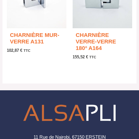
CHARNIÈRE MUR-
CHARNIÈRE
VERRE A131
VERRE-VERRE
180° A164
102,87
€
TTC
155,52
€
TTC
11 Rue de Nairobi, 67150 ERSTEIN