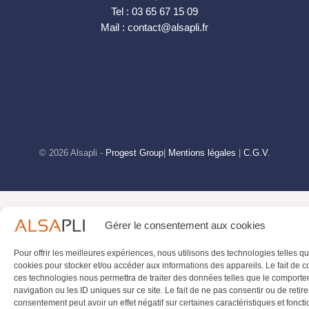
Tel : 03 65 67 15 09
Mail : contact@alsapli.fr
© 2026 Alsapli -
Progest Group
|
Mentions légales
|
C.G.V.
Gérer le consentement aux cookies
Pour offrir les meilleures expériences, nous utilisons des technologies telles qu
cookies pour stocker et/ou accéder aux informations des appareils. Le fait de c
ces technologies nous permettra de traiter des données telles que le comport
navigation ou les ID uniques sur ce site. Le fait de ne pas consentir ou de retire
consentement peut avoir un effet négatif sur certaines caractéristiques et foncti